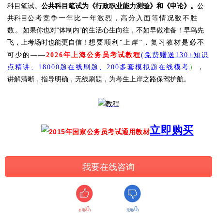
科目笔试。
公共科目笔试为《行政职业能力测验》和《申论》。
公
共科目
公考竞争一年比一年激烈，高分入面等情况数不胜
如果你也对“体制内”的生活心生向往，不如早做准备！早鸟先
数。
飞，上考场时也能更自信！
想要顺利“上岸”，复习教材是必不
可少的——
2026年上海公务员考试教程
(免费赠送130+知识
点精讲、18000题在线刷题、
200多套模拟题在线模考
）
，
讲解清晰，指导明确，无线刷题，为考生上岸之路保驾护航。
立即购买
我要在线咨询
0
0
有用(
)
无用(
)