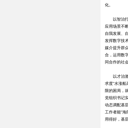
化。
以智治打造
应用场景不
自我发展、
发挥数字技
媒介提升群
合，运用数
同合作的社
以才治激发
求度“水涨
限的困局，
党组织书记
动态调配基层
工作者能“
用得好，基