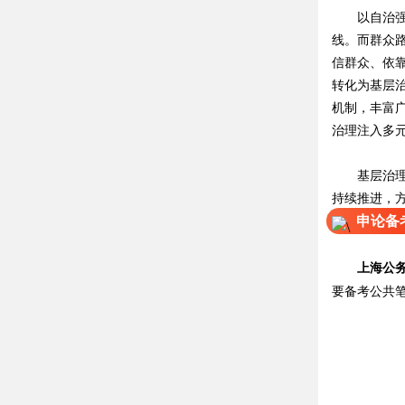
以自治强化
线。而群众
信群众、依
转化为基层
机制，丰富
治理注入多
基层治理是
持续推进，
申论备
上海
公
要备考公共