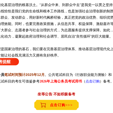
基层治理的根基沃土。“从群众中来、到群众中去”是我党一以贯之坚持
路线恰恰是我们党的生命线和根本工作路线，也是加强社会治理创新的制
靠群众、发动群众，用好新时代枫桥经验，真正把党的政治优势、组织优
治理效能。同时，也要完善政策措施，从信息共享、权益保障、激励嘉许
广大群众、志愿者参与社会治理的方式，为志愿服务提供支撑保障。如此
元化动力，凝聚起政府治理和社会调节、居民自治“良性循环”的巨大能量。
国家治理的基石，我们要在完善基层治理体系、推动基层治理现代化上
方能让社会既充满活力又拥有良好秩序。
考提醒
务员
笔
试时间预计2025年12月
。公共笔试科目为《行政职业能力测验》和
笔试科目的考生可借鉴参考
（
点击订购
）备考
2026年上海公务员考试用书
坐等公告 不如积极备考
点击订购>>>