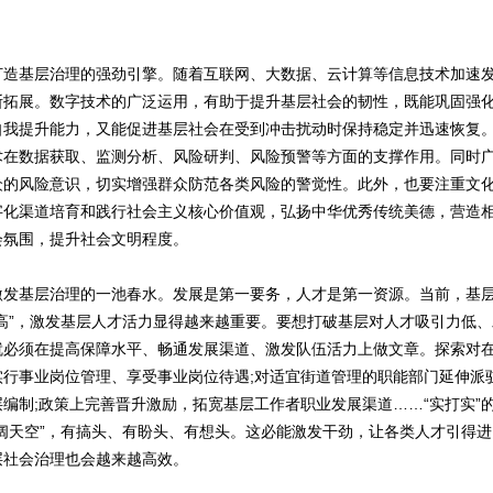
基层治理的强劲引擎。随着互联网、大数据、云计算等信息技术加速发
断拓展。数字技术的广泛运用，有助于提升基层社会的韧性，既能巩固强
自我提升能力，又能促进基层社会在受到冲击扰动时保持稳定并迅速恢复
术在数据获取、监测分析、风险研判、风险预警等方面的支撑作用。同时
众的风险意识，切实增强群众防范各类风险的警觉性。此外，也要注重文
字化渠道培育和践行社会主义核心价值观，弘扬中华优秀传统美德，营造
会氛围，提升社会文明程度。
基层治理的一池春水。发展是第一要务，人才是第一资源。当前，基层
船高”，激发基层人才活力显得越来越重要。要想打破基层对人才吸引力低
就必须在提高保障水平、畅通发展渠道、激发队伍活力上做文章。探索对
实行事业岗位管理、享受事业岗位待遇;对适宜街道管理的职能部门延伸派
编制;政策上完善晋升激励，拓宽基层工作者职业发展渠道……“实打实”
海阔天空”，有搞头、有盼头、有想头。这必能激发干劲，让各类人才引得
层社会治理也会越来越高效。