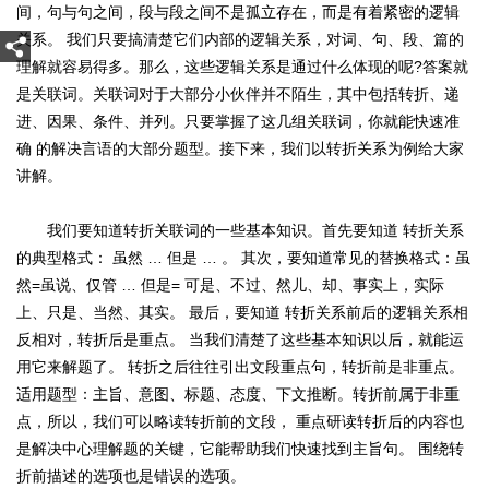
间，句与句之间，段与段之间不是孤立存在，而是有着紧密的逻辑
关系。 我们只要搞清楚它们内部的逻辑关系，对词、句、段、篇的
理解就容易得多。那么，这些逻辑关系是通过什么体现的呢?答案就
是关联词。关联词对于大部分小伙伴并不陌生，其中包括转折、递
进、因果、条件、并列。只要掌握了这几组关联词，你就能快速准
确 的解决言语的大部分题型。接下来，我们以转折关系为例给大家
讲解。
我们要知道转折关联词的一些基本知识。首先要知道 转折关系
的典型格式： 虽然 … 但是 … 。 其次，要知道常见的替换格式：虽
然=虽说、仅管 … 但是= 可是、不过、然儿、却、事实上，实际
上、只是、当然、其实。 最后，要知道 转折关系前后的逻辑关系相
反相对，转折后是重点。 当我们清楚了这些基本知识以后，就能运
用它来解题了。 转折之后往往引出文段重点句，转折前是非重点。
适用题型：主旨、意图、标题、态度、下文推断。转折前属于非重
点，所以，我们可以略读转折前的文段， 重点研读转折后的内容也
是解决中心理解题的关键，它能帮助我们快速找到主旨句。 围绕转
折前描述的选项也是错误的选项。