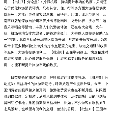
境。【批注7】分论点2：抢抓机遇，持续提升市场的热度，关键还
在于优化旅游消费环境。只有从食、住、行等多方面为游客提供优
质服务，才能让更多游客愿意来、留得住。比如，泼水节期间，云
南西双版纳傣族自治州不仅推出博物画展、龙舟比赛、泼水节主题
音乐演唱会等活动，丰富人们的游览体验，还在各大会场、火车
站、机场等地安排志愿者，解答游客疑问、为特殊人群提供帮助;“五
一”假期，北京八达岭长城景区提前开园、常态化开放夜长城，为游
客带来更多新体验;上海推出打卡点配置充电宝、轨道交通延时收班
等服务，为游客提供便利……【批注8】正面举例论证。快速精准对
接游客需求，用心做好服务保障，让游客感受到服务的精度和温
度，才能不断提升旅游市场的热度。
日益增长的旅游新期待，呼唤旅游产业提质升级。【批注9】分
论点3：日益增长的旅游新期待，呼唤旅游产业提质升级。今天，中
国消费者的眼界越来越开阔，旅游消费需求也在不断升级。从跟团
游到自驾游、定制游，从看风景到重体验，从传统热门目的地到新
晋网红打卡地，旅游新期待日益增长。比如，不少游客在欣赏原生
态风景时，也希望有便利的交通、整洁的公厕。【批注10】正面举