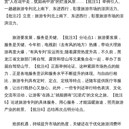
赏“人在花中走，犹如画中游”的烂漫风景……【批注1】举例引入。
一趟趟旅游专列北上南下、东进西行，彰显旅游市场的澎湃活力。
【批注2】立意：旅游专列北上南下、东进西行，彰显旅游市场的澎
湃活力。
旅游要发展，服务是关键。【批注3】分论点1：旅游要发展，
服务是关键。今年初，电视剧《去有风的地方》热播，带动大理旅
游再度火爆，“有风专列”应运而生;随着露营热度升高，不久前，黑
龙江省文旅部门将自驾、露营和登山等元素集合在一起，举办了首
届自驾登山节。【批注4】正面举例论证。这种紧跟市场热点的能
力，正是各地服务意识和服务水平不断提升的体现。与自由行相
比，旅游专列具有定时、定点、定线等特点，还随车提供医疗等服
务，让出行既舒心又放心。此外，一些专列还举行特色表演、文化
交流等活动，让游客“在路上”就能拥有“沉浸式”的文化之旅。【批注
5】论述旅游专列的具体服务。用心服务，才能温暖旅途，照亮旅游
产业的前景。【批注6】总结再次点明分论点。
抢抓机遇，持续提升市场的热度，关键还在于优化旅游消费环